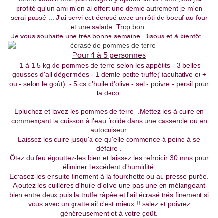
profité qu'un ami m'en ai offert une demie autrement je m'en
serai passé ... J'ai servi cet écrasé avec un rôti de boeuf au four
et une salade .Trop bon.
Je vous souhaite une trés bonne semaine .Bisous et à bientôt .
Pour 4 à 5 personnes
1 à 1.5 kg de pommes de terre selon les appétits - 3 belles
gousses d'ail dégermées - 1 demie petite truffe( facultative et +
ou - selon le goût) - 5 cs d'huile d'olive - sel - poivre - persil pour
la déco.
Epluchez et lavez les pommes de terre .Mettez les à cuire en
commençant la cuisson à l'eau froide dans une casserole ou en
autocuiseur.
Laissez les cuire jusqu'à ce qu'elle commence à peine à se
défaire .
Ôtez du feu égouttez-les bien et laissez les refroidir 30 mns pour
éliminer l'excédent d'humidité.
Ecrasez-les ensuite finement à la fourchette ou au presse purée.
Ajoutez les cuillères d'huile d'olive une pas une en mélangeant
bien entre deux puis la truffe râpée et l'ail écrasé trés finement si
vous avec un gratte ail c'est mieux !! salez et poivrez
généreusement et à votre goût.