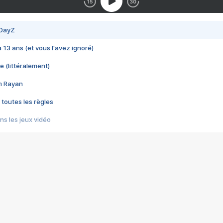
 DayZ
 a 13 ans (et vous l'avez ignoré)
e (littéralement)
im Rayan
 toutes les règles
s les jeux vidéo
us choquant de Rockstar ? - Le scandale BULLY
e plus moche de Steam
du RÊVE tourne au CAUCHEMAR
pendant 8 heures
it… à tort