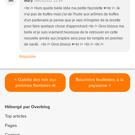
Mary
16/01/2011 23:54
<br /> Hum quelle belle idée ma petite Nycolette ♥<br /> Je
n'ai pas de truffes mais j'ai de l'huile aux arômes de truffes
d'un partenaire je pense que je vais m'inspirer de ta recette
pour faire quelque chose d'approchant.<br /> Gros bisous ma
belle et je suis vraiment heureuse de te retrouver en cette
nouvelle année qui j'espère sera pour toi remplie en premier
de santé ..<br /> Gros bisous ♥<br /> <br /> <br />
Répondre
< Galette des rois aux
Bouchées feuilletées à la
pommes flambées et
paysanne >
nouveau look pour mon
blog !!
Hébergé par Overblog
Top articles
Pages
Contact