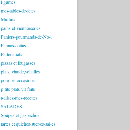
 l-gumes
mes-tables-de-fetes
 Muffins
pains-et-viennoiseries
 Paniers-gourmands-de-No-l
 Pannas-cottas
Partenariats
pizzas et fougasses
plats ,viande,volailles
pour-les-occasions-----
-tits-plats-vit-faits
r-alisez-mes-recettes
- SALADES
 Soupes-et-gaspachos
tartes et quiches-sucr-es-sal-es