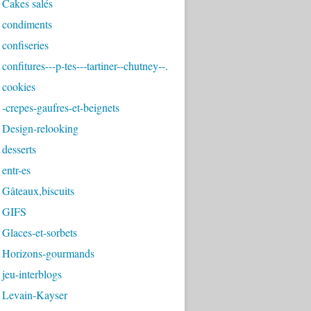
 Cakes salés
 condiments
confiseries
confitures---p-tes---tartiner--chutney--.
 cookies
-crepes-gaufres-et-beignets
 Design-relooking
desserts
entr-es
Gâteaux,biscuits
 GIFS
Glaces-et-sorbets
 Horizons-gourmands
jeu-interblogs
 Levain-Kayser