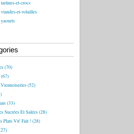
tartines-et-crocs
viandes-et-volailles
 yaourts
gories
es
(70)
(67)
 Viennoiseries
(52)
)
iats
(33)
es Sucrées Et Salées
(28)
s Plats Vit' Fait !
(28)
(27)