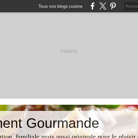
Tous nos blogs cuisine
Publicité
ment Gourmande
tion ,familiale mais aussi originale pour le plaisir