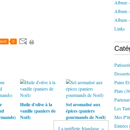
Album - 
Album - 
Album -
Links
post
0
Caté
Patisseri
Desserts
Pains Et
Plats
(36
Partenar
r
Huile d'olive à la
Sel aromatisé aux
Les Tart
ud
vanille (paniers de
épices (paniers
urmands)
Noël)
gourmands de Noël)
Mes P'tit
Entrées
La tartiflette Irlandaise